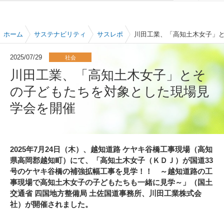
ホーム
サステナビリティ
サスレポ
川田工業、「高知土木女子」
2025/07/29
社会
川田工業、「高知土木女子」とそ
の子どもたちを対象とした現場見
学会を開催
2025年7月24日（木）、越知道路 ケヤキ谷橋工事現場（高知
県高岡郡越知町）にて、「高知土木女子（ＫＤＪ）が国道33
号のケヤキ谷橋の補強拡幅工事を見学！！ ～越知道路の工
事現場で高知土木女子の子どもたちも一緒に見学～」（国土
交通省 四国地方整備局 土佐国道事務所、川田工業株式会
社）が開催されました。