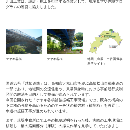
川田工業は、設計・施工を担当する企業として、現場見学や体験プロ
グラムの運営に協力しました。
ケヤキ谷橋
ケヤキ谷橋
地図（出展 土佐国道事
務所サイト）
国道33号「越知道路」は、高知市と松山市を結ぶ高知松山自動車道の
一部であり、地域間の交流促進や、異常気象時における事前通行規制
区間の解消を目的として整備が進められています。
今回公開された「ケヤキ谷橋補強拡幅工事現場」では、既存の橋梁の
下に橋の強度を高めるためのアーチ状の補強材（補剛桁）を設置し、
車道の拡幅工事が進められています。
まず、現場事務所にて工事の概要説明を行った後、実際の工事現場に
移動し、橋の路面部分（床版）の撤去作業を見学していただきまし