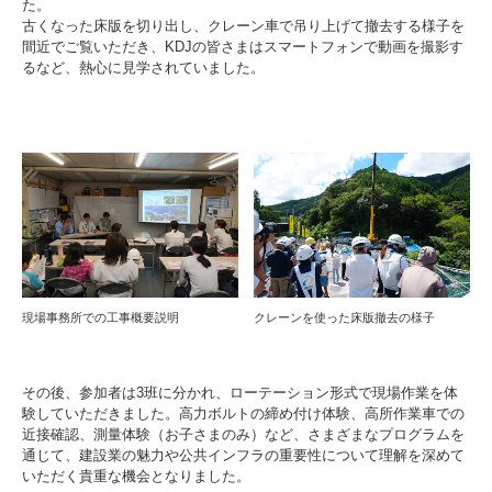
た。
古くなった床版を切り出し、クレーン車で吊り上げて撤去する様子を
間近でご覧いただき、KDJの皆さまはスマートフォンで動画を撮影す
るなど、熱心に見学されていました。
現場事務所での工事概要説明
クレーンを使った床版撤去の様子
その後、参加者は3班に分かれ、ローテーション形式で現場作業を体
験していただきました。高力ボルトの締め付け体験、高所作業車での
近接確認、測量体験（お子さまのみ）など、さまざまなプログラムを
通じて、建設業の魅力や公共インフラの重要性について理解を深めて
いただく貴重な機会となりました。